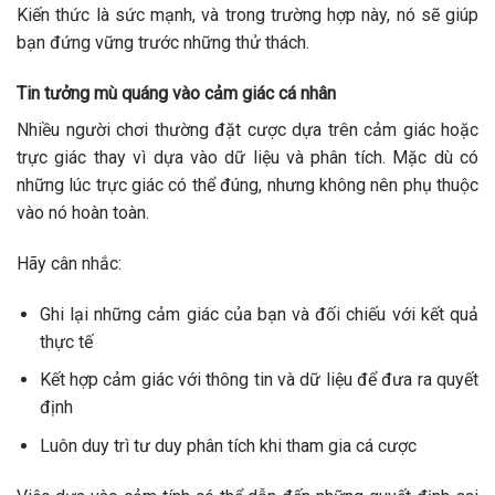
Kiến thức là sức mạnh, và trong trường hợp này, nó sẽ giúp
bạn đứng vững trước những thử thách.
Tin tưởng mù quáng vào cảm giác cá nhân
Nhiều người chơi thường đặt cược dựa trên cảm giác hoặc
trực giác thay vì dựa vào dữ liệu và phân tích. Mặc dù có
những lúc trực giác có thể đúng, nhưng không nên phụ thuộc
vào nó hoàn toàn.
Hãy cân nhắc:
Ghi lại những cảm giác của bạn và đối chiếu với kết quả
thực tế
Kết hợp cảm giác với thông tin và dữ liệu để đưa ra quyết
định
Luôn duy trì tư duy phân tích khi tham gia cá cược