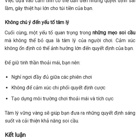
Việc dựa vào cảm tính có thể dẫn đến những quyết định sai
lầm, gây thiệt hại lớn cho túi tiền của bạn.
Không chú ý đến yếu tố tâm lý
Cuối cùng, một yếu tố quan trọng trong
những mẹo soi cầu
mà không thể bỏ qua là tâm lý của người chơi. Cảm xúc
không ổn định có thể ảnh hưởng lớn đến quyết định của bạn.
Để giữ tinh thần thoải mái, bạn nên:
Nghỉ ngơi đầy đủ giữa các phiên chơi
Không để cảm xúc chi phối quyết định cược
Tạo dựng môi trường chơi thoải mái và tích cực
Tâm lý vững vàng sẽ giúp bạn đưa ra những quyết định sáng
suốt và cải thiện khả năng soi cầu.
Kết luận