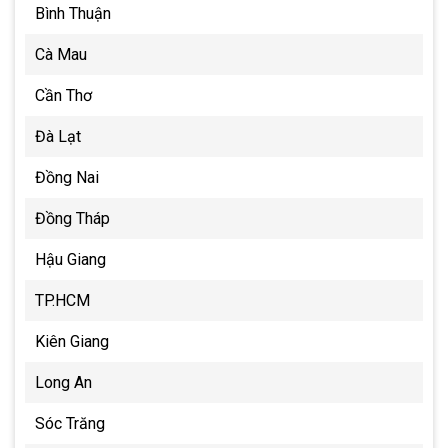
Bình Thuận
Cà Mau
Cần Thơ
Đà Lạt
Đồng Nai
Đồng Tháp
Hậu Giang
TP.HCM
Kiên Giang
Long An
Sóc Trăng