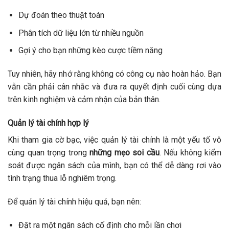
Dự đoán theo thuật toán
Phân tích dữ liệu lớn từ nhiều nguồn
Gợi ý cho bạn những kèo cược tiềm năng
Tuy nhiên, hãy nhớ rằng không có công cụ nào hoàn hảo. Bạn
vẫn cần phải cân nhắc và đưa ra quyết định cuối cùng dựa
trên kinh nghiệm và cảm nhận của bản thân.
Quản lý tài chính hợp lý
Khi tham gia cờ bạc, việc quản lý tài chính là một yếu tố vô
cùng quan trọng trong
những mẹo soi cầu
. Nếu không kiểm
soát được ngân sách của mình, bạn có thể dễ dàng rơi vào
tình trạng thua lỗ nghiêm trọng.
Để quản lý tài chính hiệu quả, bạn nên:
Đặt ra một ngân sách cố định cho mỗi lần chơi