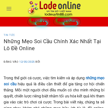
Bỏ
qua
nội
dung
ĐĂNG KÝ
ĐĂNG NHẬP
TIN TỨC
Những Mẹo Soi Cầu Chính Xác Nhất Tại
Lô Đề Online
ĐĂNG VÀO
12/05/2025
BỞI
Trong thế giới cá cược, việc tìm kiếm và áp dụng
những mẹo
soi cầu
hiệu quả là điều cần thiết để gia tăng cơ hội chiến
thắng. Mỗi một người chơi đều muốn có cho mình những bí
quyết, chiến lược riêng biệt nhằm tối ưu hóa kết quả khi tham
gia vào các trò chơi cá cược. Trong bài viết này, chúng ta sẽ