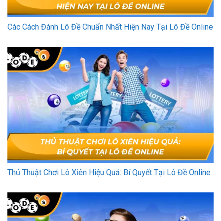
Các Cách Đánh Lô Đề Chuẩn Nhất Hiện Nay Tại Lô Đề Online
Thủ Thuật Chơi Lô Xiên Hiệu Quả: Bí Quyết Tại Lô Đề Online