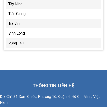
Tây Ninh
Tiền Giang
Trà Vinh
Vĩnh Long
Vũng Tàu
THÔNG TIN LIÊN HỆ
Địa Chỉ: 21 Xóm Chiếu, Phường 16, Quận 4, Hồ Chí Minh, Việt
Nam