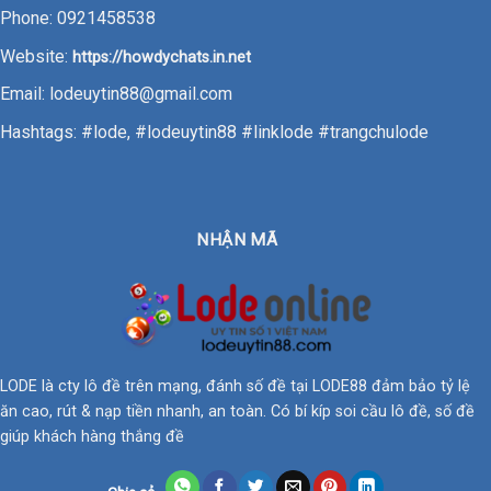
Phone: 0921458538
Website:
https://howdychats.in.net
Email:
lodeuytin88@gmail.com
Hashtags: #lode, #lodeuytin88 #linklode #trangchulode
NHẬN MÃ
LODE là cty lô đề trên mạng, đánh số đề tại LODE88 đảm bảo tỷ lệ
ăn cao, rút & nạp tiền nhanh, an toàn. Có bí kíp soi cầu lô đề, số đề
giúp khách hàng thắng đề