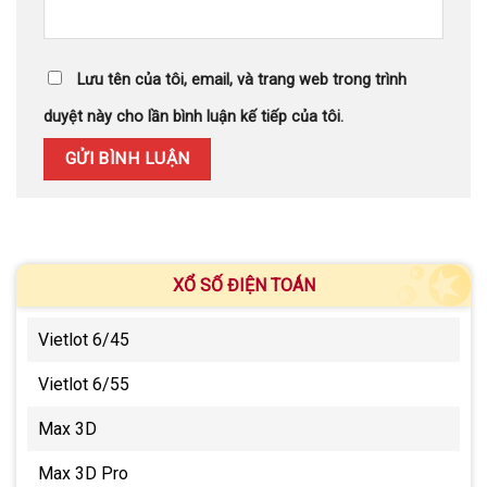
Lưu tên của tôi, email, và trang web trong trình
duyệt này cho lần bình luận kế tiếp của tôi.
XỔ SỐ ĐIỆN TOÁN
Vietlot 6/45
Vietlot 6/55
Max 3D
Max 3D Pro