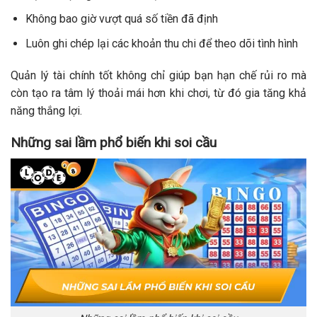
Không bao giờ vượt quá số tiền đã định
Luôn ghi chép lại các khoản thu chi để theo dõi tình hình
Quản lý tài chính tốt không chỉ giúp bạn hạn chế rủi ro mà
còn tạo ra tâm lý thoải mái hơn khi chơi, từ đó gia tăng khả
năng thắng lợi.
Những sai lầm phổ biến khi soi cầu