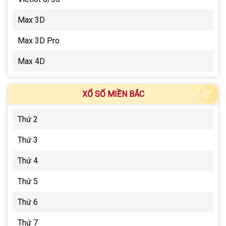
Max 3D
Max 3D Pro
Max 4D
XỔ SỐ MIỀN BẮC
Thứ 2
Thứ 3
Thứ 4
Thứ 5
Thứ 6
Thứ 7