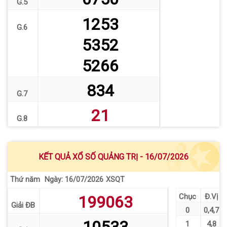
G.5
1253
G.6
5352
5266
834
G.7
21
G.8
KẾT QUẢ XỔ SỐ QUẢNG TRỊ - 16/07/2026
Thứ năm
XSQT
Ngày: 16/07/2026
Chục
Đ.Vị
199063
Giải ĐB
0
0
,
4
,
7
1
4
,
8