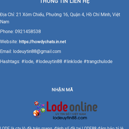
THÔNG TIN LIÊN HỆ
Địa Chỉ: 21 Xóm Chiếu, Phường 16, Quận 4, Hồ Chí Minh, Việt
Nam
Phone: 0921458538
Website:
https://howdychats.in.net
Email:
lodeuytin88@gmail.com
Hashtags: #lode, #lodeuytin88 #linklode #trangchulode
NHẬN MÃ
LODE là cty lô đề trên mạng, đánh số đề tại LODE88 đảm bảo tỷ lệ