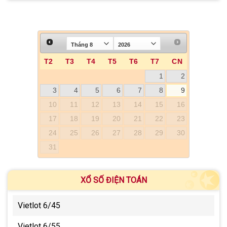
T2
T3
T4
T5
T6
T7
CN
1
2
3
4
5
6
7
8
9
10
11
12
13
14
15
16
17
18
19
20
21
22
23
24
25
26
27
28
29
30
31
XỔ SỐ ĐIỆN TOÁN
Vietlot 6/45
Vietlot 6/55