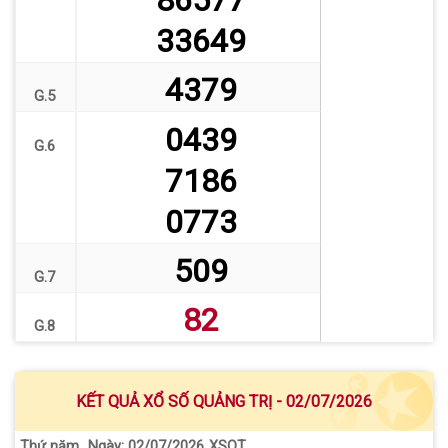
33649
4379
G.5
0439
G.6
7186
0773
509
G.7
82
G.8
KẾT QUẢ XỔ SỐ QUẢNG TRỊ - 02/07/2026
Thứ năm
XSQT
Ngày: 02/07/2026