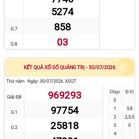
5274
858
G.7
03
G.8
KẾT QUẢ XỔ SỐ QUẢNG TRỊ - 30/07/2026
Thứ năm
XSQT
Ngày: 30/07/2026
Chục
Đ.Vị
969293
Giải ĐB
0
97754
1
3
,
8
G.1
2
2
,
3
,
5
25818
3
0
G.2
4