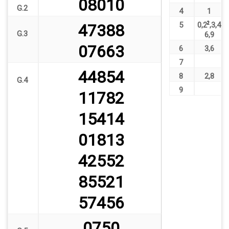
08010
G.2
4
1
5
0
,
2
2
,
3
,
4
47388
G.3
6
,
9
07663
6
3
,
6
7
44854
8
2
,
8
G.4
9
11782
15414
01813
42552
85521
57456
0750