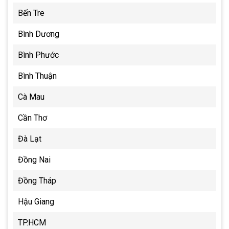
Bến Tre
Bình Dương
Bình Phước
Bình Thuận
Cà Mau
Cần Thơ
Đà Lạt
Đồng Nai
Đồng Tháp
Hậu Giang
TP.HCM