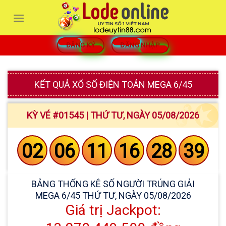
Bỏ
qua
nội
dung
ĐĂNG KÝ
ĐĂNG NHẬP
KẾT QUẢ XỔ SỐ ĐIỆN TOÁN MEGA 6/45
KỲ VÉ #01545 | THỨ TƯ, NGÀY 05/08/2026
02
06
11
16
28
39
BẢNG THỐNG KÊ SỐ NGƯỜI TRÚNG GIẢI
MEGA 6/45 THỨ TƯ, NGÀY 05/08/2026
Giá trị Jackpot: