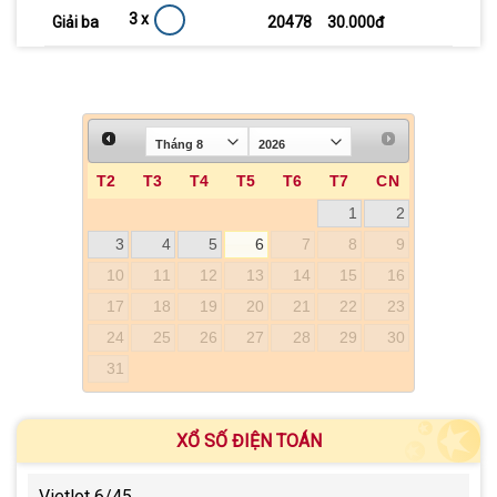
3 x
Giải ba
20478
30.000đ
T2
T3
T4
T5
T6
T7
CN
1
2
3
4
5
6
7
8
9
10
11
12
13
14
15
16
17
18
19
20
21
22
23
24
25
26
27
28
29
30
31
XỔ SỐ ĐIỆN TOÁN
Vietlot 6/45