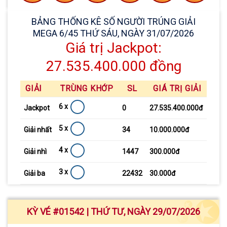
BẢNG THỐNG KÊ SỐ NGƯỜI TRÚNG GIẢI
MEGA 6/45 THỨ SÁU, NGÀY 31/07/2026
Giá trị Jackpot:
27.535.400.000 đồng
GIẢI
TRÙNG KHỚP
SL
GIÁ TRỊ GIẢI
6 x
Jackpot
0
27.535.400.000đ
5 x
Giải nhất
34
10.000.000đ
4 x
Giải nhì
1447
300.000đ
3 x
Giải ba
22432
30.000đ
KỲ VÉ #01542 | THỨ TƯ, NGÀY 29/07/2026