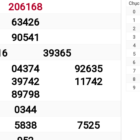
Chục
206168
0
63426
1
2
90541
3
4
16
39365
5
6
04374
92635
7
39742
11742
8
9
89798
0344
5838
7525