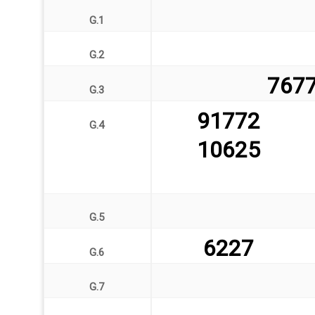
G.1
G.2
767
G.3
91772
G.4
10625
G.5
6227
G.6
G.7