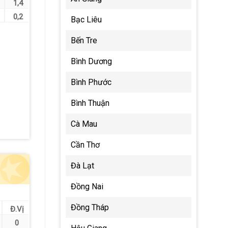
1
,
4
0
,
2
Bạc Liêu
Bến Tre
Bình Dương
Bình Phước
Bình Thuận
Cà Mau
Cần Thơ
Đà Lạt
Đồng Nai
Đồng Tháp
Đ.Vị
0