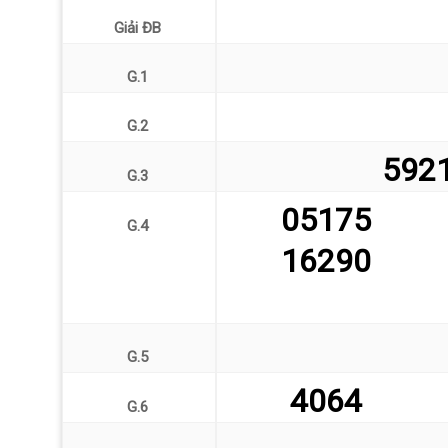
Giải ĐB
G.1
G.2
592
G.3
05175
G.4
16290
G.5
4064
G.6