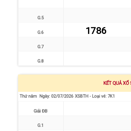
G.5
1786
G.6
G.7
G.8
KẾT QUẢ XỔ 
Thứ năm
Ngày: 02/07/2026
XSBTH - Loại vé: 7K1
Giải ĐB
G.1