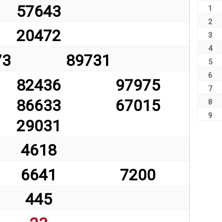
57643
1
2
20472
3
4
73
89731
5
6
82436
97975
7
86633
67015
8
9
29031
4618
6641
7200
445