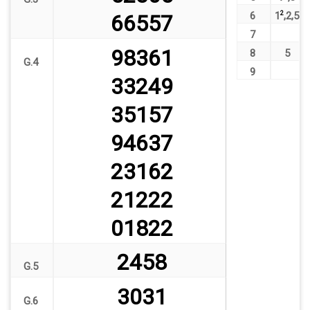
6
1
2
,
2
,
5
66557
7
98361
8
5
G.4
9
33249
35157
94637
23162
21222
01822
2458
G.5
3031
G.6