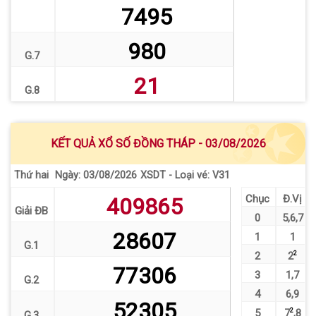
7495
980
G.7
21
G.8
KẾT QUẢ XỔ SỐ ĐỒNG THÁP - 03/08/2026
Thứ hai
XSDT - Loại vé: V31
Ngày: 03/08/2026
Chục
Đ.Vị
409865
Giải ĐB
0
5
,
6
,
7
28607
1
1
G.1
2
2
2
77306
3
1
,
7
G.2
4
6
,
9
52305
5
7
2
,
8
G.3