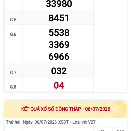
33980
8451
G.5
5538
G.6
3369
6966
032
G.7
04
G.8
KẾT QUẢ XỔ SỐ ĐỒNG THÁP - 06/07/2026
Thứ hai
XSDT - Loại vé: V27
Ngày: 06/07/2026