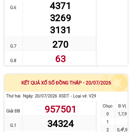
4371
G.6
3269
3131
270
G.7
63
G.8
KẾT QUẢ XỔ SỐ ĐỒNG THÁP - 20/07/2026
Thứ hai
XSDT - Loại vé: V29
Ngày: 20/07/2026
Chục
Đ.Vị
957501
Giải ĐB
0
1
,
7
,
9
34324
1
G.1
2
0
,
4
2
,
9