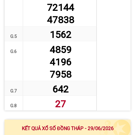
72144
47838
1562
G.5
4859
G.6
4196
7958
642
G.7
27
G.8
KẾT QUẢ XỔ SỐ ĐỒNG THÁP - 29/06/2026