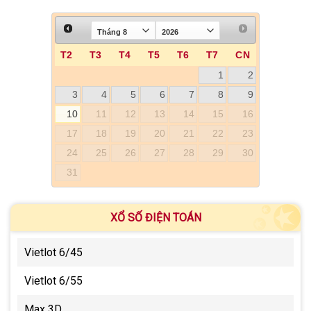
T2
T3
T4
T5
T6
T7
CN
1
2
3
4
5
6
7
8
9
10
11
12
13
14
15
16
17
18
19
20
21
22
23
24
25
26
27
28
29
30
31
XỔ SỐ ĐIỆN TOÁN
Vietlot 6/45
Vietlot 6/55
Max 3D