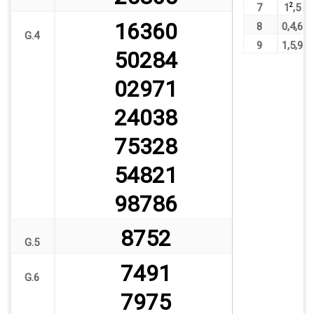
7
1
2
,
5
16360
8
0
,
4
,
6
G.4
9
1
,
5
,
9
50284
02971
24038
75328
54821
98786
8752
G.5
7491
G.6
7975