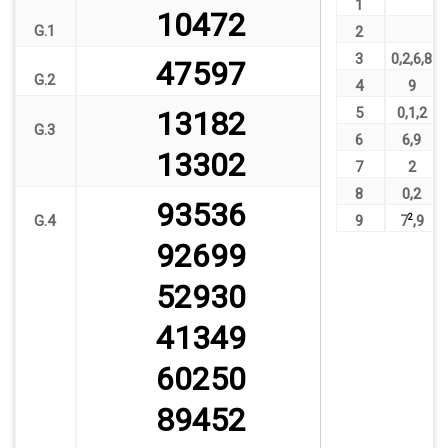
1
10472
G.1
2
3
0
,
2
,
6
,
8
47597
G.2
4
9
5
0
,
1
,
2
13182
G.3
6
6
,
9
13302
7
2
8
0
,
2
93536
G.4
9
7
2
,
9
92699
52930
41349
60250
89452