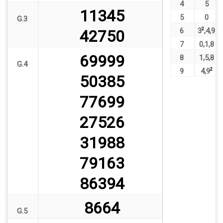
4
5
11345
5
0
G.3
6
3
2
,
4
,
9
42750
7
0
,
1
,
8
69999
8
1
,
5
,
8
G.4
9
4
,
9
2
50385
77699
27526
31988
79163
86394
8664
G.5