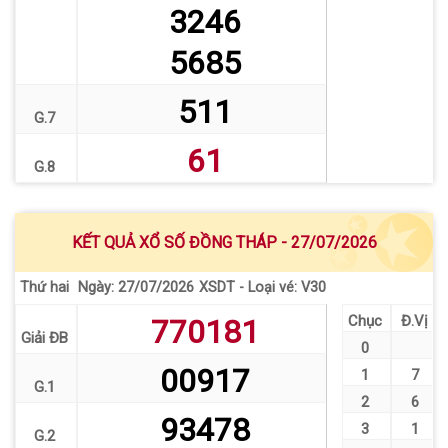
3246
5685
511
G.7
61
G.8
KẾT QUẢ XỔ SỐ ĐỒNG THÁP - 27/07/2026
Thứ hai
XSDT - Loại vé: V30
Ngày: 27/07/2026
Chục
Đ.Vị
770181
Giải ĐB
0
00917
1
7
G.1
2
6
93478
3
1
G.2