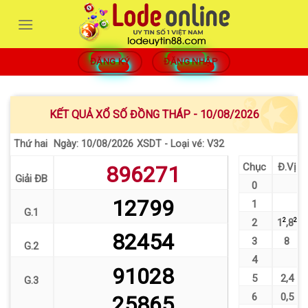
Bỏ
qua
nội
dung
ĐĂNG KÝ
ĐĂNG NHẬP
KẾT QUẢ XỔ SỐ ĐỒNG THÁP - 10/08/2026
Thứ hai
XSDT - Loại vé: V32
Ngày: 10/08/2026
Chục
Đ.Vị
896271
Giải ĐB
0
12799
1
G.1
2
1
2
,
8
2
82454
3
8
G.2
4
91028
5
2
,
4
G.3
6
0
,
5
25865