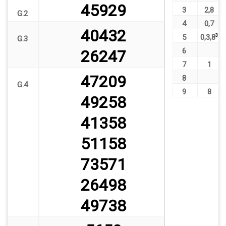
45929
3
2
,
8
G.2
4
0
,
7
40432
5
0
,
3
,
8
3
G.3
6
26247
7
1
47209
8
G.4
9
8
49258
41358
51158
73571
26498
49738