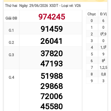
Thứ hai
XSDT - Loại vé: V26
Ngày: 29/06/2026
Chục
Đ.Vị
974245
Giải ĐB
0
6
91459
1
0
G.1
2
0
2
,
9
26041
3
0
G.2
4
1
,
5
2
37820
5
9
G.3
6
8
2
47193
7
1
,
2
,
5
51988
8
0
,
8
G.4
9
3
29868
72006
45580