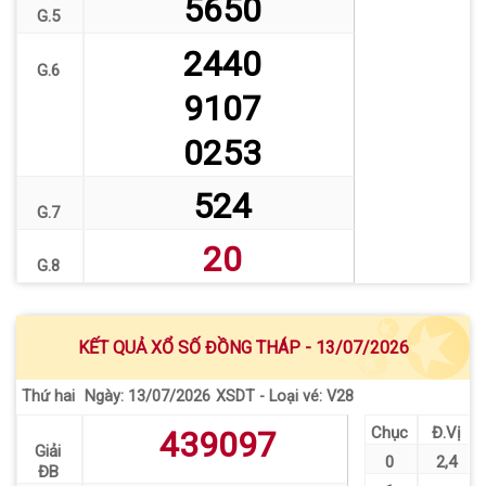
5650
G.5
2440
G.6
9107
0253
524
G.7
20
G.8
KẾT QUẢ XỔ SỐ ĐỒNG THÁP - 13/07/2026
Thứ hai
XSDT - Loại vé: V28
Ngày: 13/07/2026
Chục
Đ.Vị
439097
Giải
0
2
,
4
ĐB