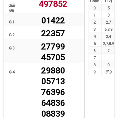
Chục
Đ.Vị
497852
Giải
0
5
ĐB
1
3
01422
G.1
2
2
,
7
3
6
,
8
,
9
22357
G.2
4
2
,
4
5
2
,
7
,
8
,
9
27799
G.3
6
2
45705
7
8
0
29880
G.4
9
6
2
,
9
05713
76396
64836
08839