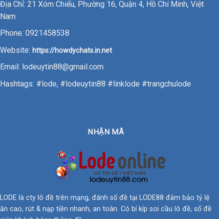
Địa Chỉ: 21 Xóm Chiếu, Phường 16, Quận 4, Hồ Chí Minh, Việt
Nam
Phone: 0921458538
Website:
https://howdychats.in.net
Email:
lodeuytin88@gmail.com
Hashtags: #lode, #lodeuytin88 #linklode #trangchulode
NHẬN MÃ
LODE là cty lô đề trên mạng, đánh số đề tại LODE88 đảm bảo tỷ lệ
ăn cao, rút & nạp tiền nhanh, an toàn. Có bí kíp soi cầu lô đề, số đề