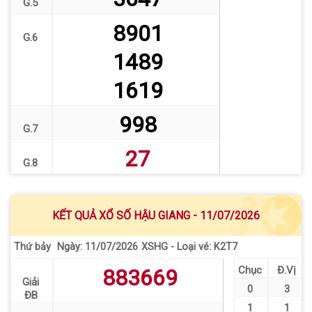
G.5
8901
G.6
1489
1619
998
G.7
27
G.8
KẾT QUẢ XỔ SỐ HẬU GIANG - 11/07/2026
Thứ bảy
XSHG - Loại vé: K2T7
Ngày: 11/07/2026
Chục
Đ.Vị
883669
Giải
0
3
ĐB
1
1