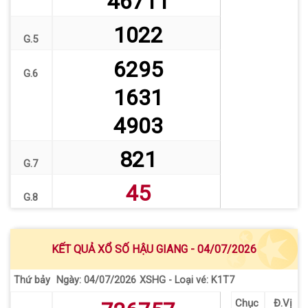
46711
1022
G.5
6295
G.6
1631
4903
821
G.7
45
G.8
KẾT QUẢ XỔ SỐ HẬU GIANG - 04/07/2026
Thứ bảy
XSHG - Loại vé: K1T7
Ngày: 04/07/2026
Chục
Đ.Vị