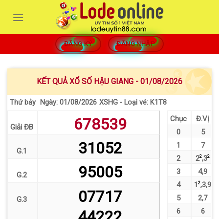
Bỏ
qua
nội
dung
ĐĂNG KÝ
ĐĂNG NHẬP
KẾT QUẢ XỔ SỐ HẬU GIANG - 01/08/2026
Thứ bảy
XSHG - Loại vé: K1T8
Ngày: 01/08/2026
Chục
Đ.Vị
678539
Giải ĐB
0
5
31052
1
7
G.1
2
2
2
,
3
2
95005
3
4
,
9
G.2
4
1
2
,
3
,
9
07717
5
2
,
7
G.3
6
6
44222