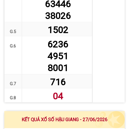
63446
38026
1502
G.5
6236
G.6
4951
8001
716
G.7
04
G.8
KẾT QUẢ XỔ SỐ HẬU GIANG - 27/06/2026