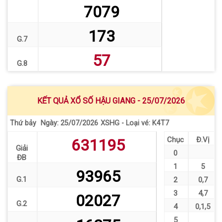
7079
173
G.7
57
G.8
KẾT QUẢ XỔ SỐ HẬU GIANG - 25/07/2026
Thứ bảy
XSHG - Loại vé: K4T7
Ngày: 25/07/2026
Chục
Đ.Vị
631195
Giải
0
ĐB
1
5
93965
G.1
2
0
,
7
3
4
,
7
02027
G.2
4
0
,
1
,
5
5