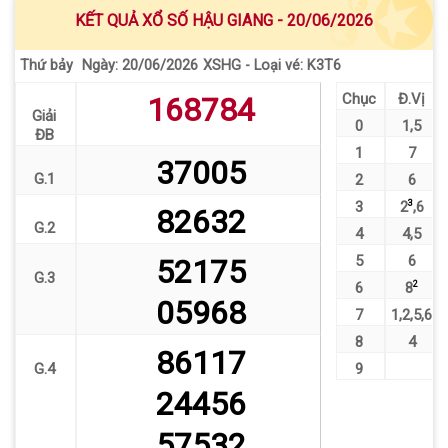
KẾT QUẢ XỔ SỐ HẬU GIANG - 20/06/2026
Thứ bảy
XSHG - Loại vé: K3T6
Ngày: 20/06/2026
Chục
Đ.Vị
168784
Giải
0
1
,
5
ĐB
1
7
37005
G.1
2
6
3
2
3
,
6
82632
G.2
4
4
,
5
5
6
52175
G.3
6
8
2
05968
7
1
,
2
,
5
,
6
8
4
86117
G.4
9
24456
57532