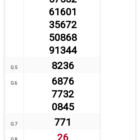
61601
35672
50868
91344
8236
G.5
6876
G.6
7732
0845
771
G.7
26
G.8