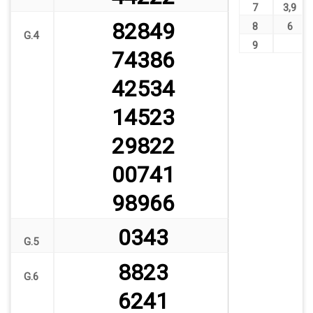
7
3
,
9
82849
8
6
G.4
9
74386
42534
14523
29822
00741
98966
0343
G.5
8823
G.6
6241