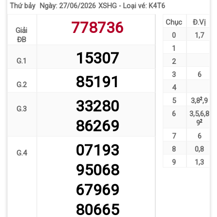
Thứ bảy
XSHG - Loại vé: K4T6
Ngày: 27/06/2026
Chục
Đ.Vị
778736
Giải
0
1
,
7
ĐB
1
15307
G.1
2
3
6
85191
G.2
4
5
3
,
8
2
,
9
33280
G.3
6
3
,
5
,
6
,
8
86269
9
2
7
6
07193
8
0
,
8
G.4
9
1
,
3
95068
67969
80665