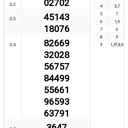
02702
G.2
4
3
,
7
5
7
45143
G.3
6
1
,
9
18076
7
6
8
9
82669
G.4
9
1
,
3
2
,
8
,
9
32028
56757
84499
55661
96593
63791
3647