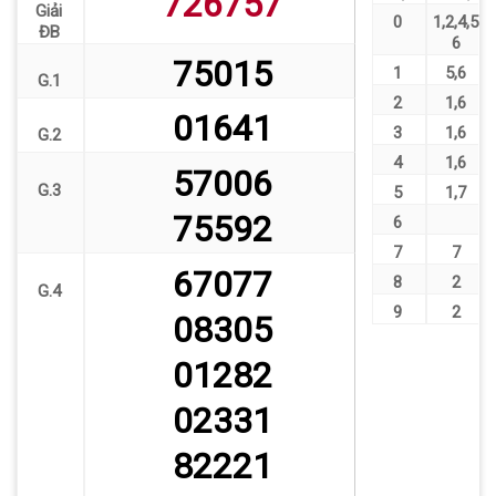
726757
Giải
0
1
,
2
,
4
,
5
ĐB
6
75015
1
5
,
6
G.1
2
1
,
6
01641
3
1
,
6
G.2
4
1
,
6
57006
G.3
5
1
,
7
75592
6
7
7
67077
8
2
G.4
9
2
08305
01282
02331
82221