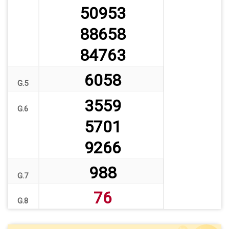
50953
88658
84763
6058
G.5
3559
G.6
5701
9266
988
G.7
76
G.8