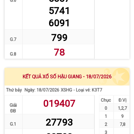
G.6
5741
6091
799
G.7
78
G.8
KẾT QUẢ XỔ SỐ HẬU GIANG - 18/07/2026
Thứ bảy
XSHG - Loại vé: K3T7
Ngày: 18/07/2026
Chục
Đ.Vị
019407
Giải
0
1
,
2
,
7
ĐB
1
9
27793
G.1
2
7
,
8
3