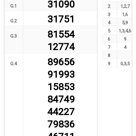
31090
G.1
2
1
,
2
,
7
3
1
,
6
31751
G.2
4
5
,
9
5
1
,
3
,
4
,
6
81554
G.3
6
9
12774
7
4
8
89656
G.4
9
0
,
3
,
5
91993
15853
84749
44227
79836