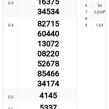
16375
G.3
6
5
,
6
34534
7
2
,
4
,
5
,
8
2
8
82715
G.4
9
1
,
5
,
9
60440
13072
08220
52678
85466
34174
4145
G.5
5337